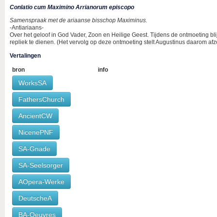
Conlatio cum Maximino Arrianorum episcopo
Samenspraak met de ariaanse bisschop Maximinus.
-Antiariaans-
Over het geloof in God Vader, Zoon en Heilige Geest. Tijdens de ontmoeting bli
repliek te dienen. (Het vervolg op deze ontmoeting stelt Augustinus daarom afzon
Vertalingen
bron
info
WorksSA
FathersChurch
AncientCW
NicenePNF
SA-Gnade
SA-Seelsorger
AOpera-Werke
DeutscheA
BA-Oeuvres