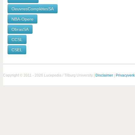
OeuvresComplètesSA
NBA-Opere
ObrasSA
CCSL
CSEL
Copyright © 2011 - 2026 Lucepedia / Tilburg University |
Disclaimer
|
Privacyverk