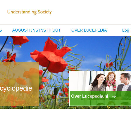
S
AUGUSTIJNS INSTITUUT
OVER LUCEPEDIA
Log 
ncyclopedie
Over Lucepedia.nl