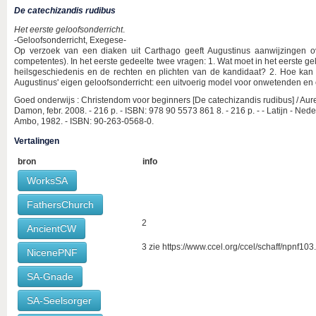
De catechizandis rudibus
Het eerste geloofsonderricht
.
-Geloofsonderricht, Exegese-
Op verzoek van een diaken uit Carthago geeft Augustinus aanwijzingen o
competentes). In het eerste gedeelte twee vragen: 1. Wat moet in het eerste g
heilsgeschiedenis en de rechten en plichten van de kandidaat? 2. Hoe k
Augustinus' eigen geloofsonderricht: een uitvoerig model voor onwetenden e
Goed onderwijs : Christendom voor beginners [De catechizandis rudibus] / Aure
Damon, febr. 2008. - 216 p. - ISBN: 978 90 5573 861 8. - 216 p. - - Latijn - Nede
Ambo, 1982. - ISBN: 90-263-0568-0.
Vertalingen
bron
info
WorksSA
FathersChurch
2
AncientCW
3 zie https://www.ccel.org/ccel/schaff/npnf103.
NicenePNF
SA-Gnade
SA-Seelsorger