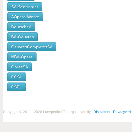
SA-Seelsorger
AOpera-Werke
DeutscheA
BA-Oeuvres
OeuvresComplètesSA
NBA-Opere
ObrasSA
CCSL
CSEL
Copyright © 2011 - 2026 Lucepedia / Tilburg University |
Disclaimer
|
Privacyverk