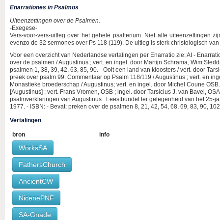
Enarrationes in Psalmos
Uiteenzettingen over de Psalmen.
-Exegese-
Vers-voor-vers-uitleg over het gehele psalterium. Niet alle uiteenzettingen 
evenzo de 32 sermones over Ps 118 (119). De uitleg is sterk christologisch van 
Voor een overzicht van Nederlandse vertalingen per Enarratio zie: AI - Enarratio
over de psalmen / Augustinus ; vert. en ingel. door Martijn Schrama, Wim Sled
psalmen 1, 38, 39, 42, 63, 85, 90. - Ooit een land van kloosters / vert. door Tars
preek over psalm 99. Commentaar op Psalm 118/119 / Augustinus ; vert. en ing
Monastieke broederschap / Augustinus; vert. en ingel. door Michel Coune OSB. - 
[Augustinus] ; vert. Frans Vromen, OSB ; ingel. door Tarsicius J. van Bavel, OSA
psalmverklaringen van Augustinus : Feestbundel ter gelegenheid van het 25-jar
1977. - ISBN: - Bevat: preken over de psalmen 8, 21, 42, 54, 68, 69, 83, 90, 102
Vertalingen
bron
info
WorksSA
FathersChurch
AncientCW
NicenePNF
SA-Gnade