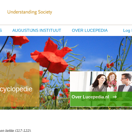
S
AUGUSTIJNS INSTITUUT
OVER LUCEPEDIA
Log 
ncyclopedie
Over Lucepedia.nl
en liefde (117-122).