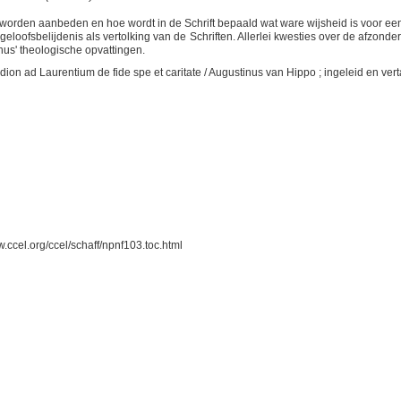
 worden aanbeden en hoe wordt in de Schrift bepaald wat ware wijsheid is voor ee
eloofsbelijdenis als vertolking van de Schriften. Allerlei kwesties over de afzonde
us' theologische opvattingen.
ion ad Laurentium de fide spe et caritate / Augustinus van Hippo ; ingeleid en verta
w.ccel.org/ccel/schaff/npnf103.toc.html