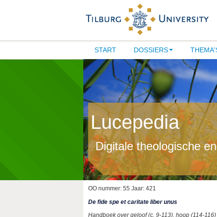
START
DOSSIERS
THEMA'
Lucepedia
Digitale theologische e
OO nummer: 55 Jaar: 421
De fide spe et caritate liber unus
Handboek over geloof (c. 9-113), hoop (114-116) 