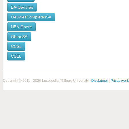
BA-Oeuvres
OeuvresComplètesSA
NBA-Opere
ObrasSA
CCSL
CSEL
Copyright © 2011 - 2026 Lucepedia / Tilburg University |
Disclaimer
|
Privacyverk