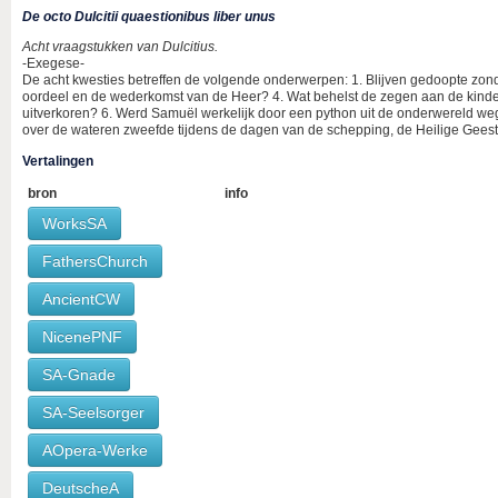
De octo Dulcitii quaestionibus liber unus
Acht vraagstukken van Dulcitius.
-Exegese-
De acht kwesties betreffen de volgende onderwerpen: 1. Blijven gedoopte zonda
oordeel en de wederkomst van de Heer? 4. Wat behelst de zegen aan de kinde
uitverkoren? 6. Werd Samuël werkelijk door een python uit de onderwereld we
over de wateren zweefde tijdens de dagen van de schepping, de Heilige Gees
Vertalingen
bron
info
WorksSA
FathersChurch
AncientCW
NicenePNF
SA-Gnade
SA-Seelsorger
AOpera-Werke
DeutscheA