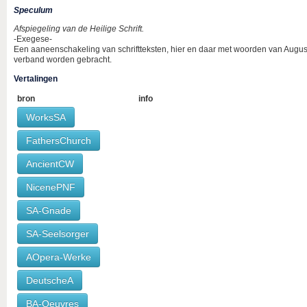
Speculum
Afspiegeling van de Heilige Schrift.
-Exegese-
Een aaneenschakeling van schriftteksten, hier en daar met woorden van Augustin
verband worden gebracht.
Vertalingen
bron
info
WorksSA
FathersChurch
AncientCW
NicenePNF
SA-Gnade
SA-Seelsorger
AOpera-Werke
DeutscheA
BA-Oeuvres