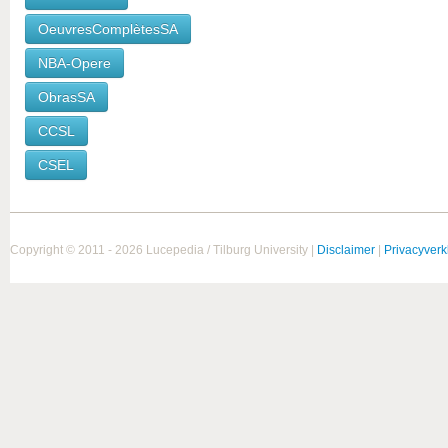
OeuvresComplètesSA
NBA-Opere
ObrasSA
CCSL
CSEL
Copyright © 2011 - 2026 Lucepedia / Tilburg University |
Disclaimer
|
Privacyverk