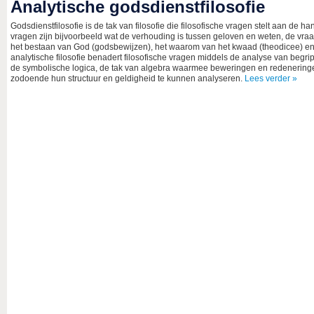
Analytische godsdienstfilosofie
Godsdienstfilosofie is de tak van filosofie die filosofische vragen stelt aan de h
vragen zijn bijvoorbeeld wat de verhouding is tussen geloven en weten, de vr
het bestaan van God (godsbewijzen), het waarom van het kwaad (theodicee) e
analytische filosofie benadert filosofische vragen middels de analyse van begr
de symbolische logica, de tak van algebra waarmee beweringen en redenerin
zodoende hun structuur en geldigheid te kunnen analyseren.
Lees verder »