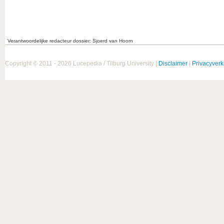
Verantwoordelijke redacteur dossier: Sjoerd van Hoorn
Copyright © 2011 - 2026 Lucepedia / Tilburg University |
Disclaimer
|
Privacyverk