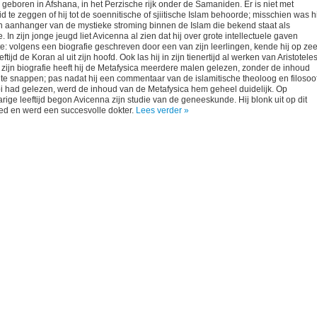
 geboren in Afshana, in het Perzische rijk onder de Samaniden. Er is niet met
d te zeggen of hij tot de soennitische of sjiitische Islam behoorde; misschien was hi
n aanhanger van de mystieke stroming binnen de Islam die bekend staat als
. In zijn jonge jeugd liet Avicenna al zien dat hij over grote intellectuele gaven
e: volgens een biografie geschreven door een van zijn leerlingen, kende hij op zee
ftijd de Koran al uit zijn hoofd. Ook las hij in zijn tienertijd al werken van Aristoteles
zijn biografie heeft hij de Metafysica meerdere malen gelezen, zonder de inhoud
 te snappen; pas nadat hij een commentaar van de islamitische theoloog en filosoo
bi had gelezen, werd de inhoud van de Metafysica hem geheel duidelijk. Op
arige leeftijd begon Avicenna zijn studie van de geneeskunde. Hij blonk uit op dit
ed en werd een succesvolle dokter.
Lees verder »