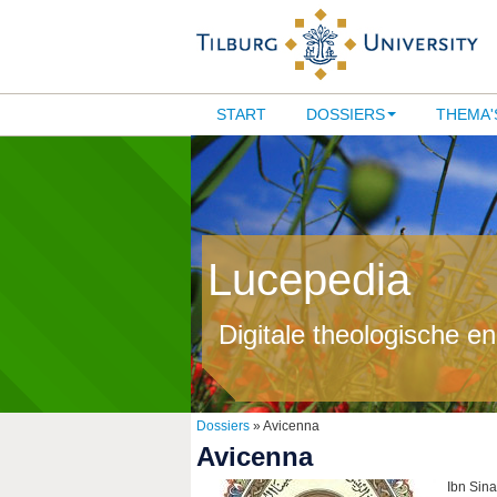
START
DOSSIERS
THEMA'
Lucepedia
Digitale theologische e
Dossiers
» Avicenna
Avicenna
Ibn Sina