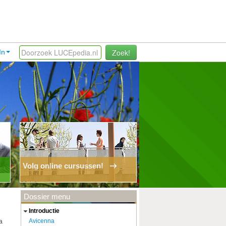
Zoek!
In
Volg online cursussen!
Dossier menu
introductie
Avicenna
a