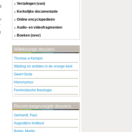
vertalingen (van)
j
kerkelijke documentatie
r
online encyclopedieën
.
audio- en videofragmenten
f
boeken (over)
Willekeurige dossiers
Thomas a Kempis
Wijding en ambten in de vroege kerk
Geert Grote
Hieronymus
Feministische theologie
Recent toegevoegde dossiers
Gerhardt, Paul
Augustijns Instituut
Buber, Martin