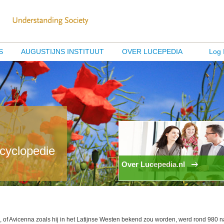
S
AUGUSTIJNS INSTITUUT
OVER LUCEPEDIA
Log 
ncyclopedie
Over Lucepedia.nl
, of Av
icenna zoals hij in het Latijnse Westen bekend zou worden, werd rond 980 n