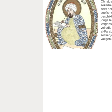
Christus
zekerhei
zelfs ee
soefisme
beschikt
jonge lee
Volgens 
volledig
al-Fara
zestienj
vakgebi