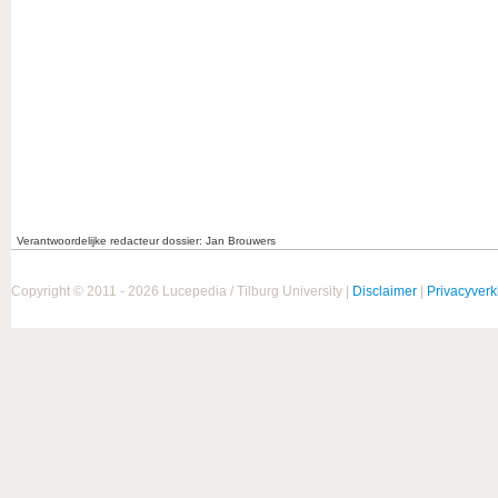
Verantwoordelijke redacteur dossier: Jan Brouwers
Copyright © 2011 - 2026 Lucepedia / Tilburg University |
Disclaimer
|
Privacyverk