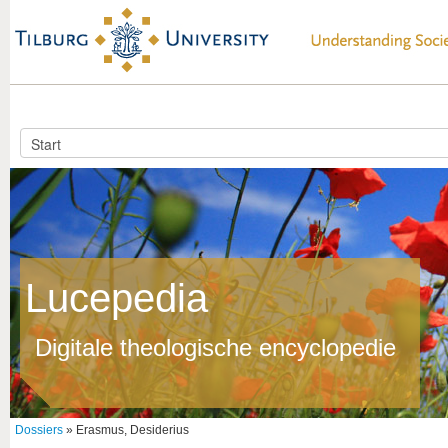
Lucepedia
Digitale theologische encyclopedie
Dossiers
» Erasmus, Desiderius