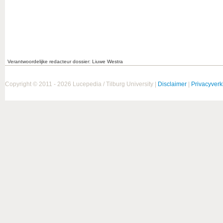
Verantwoordelijke redacteur dossier: Liuwe Westra
Copyright © 2011 - 2026 Lucepedia / Tilburg University |
Disclaimer
|
Privacyverk