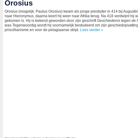
Orosius
Orosius (mogelijk: Paulus Orosius) kwam als jonge presbyter in 414 bij August
naar Hieronymus, daarna keert hij weer naar Afrika terug. Na 418 verdwijnt hij we
gekomen is. Hij is bekend geworden door zijn geschrift
Geschiedenis tegen de 
was.Tegenwoordig wordt hij voornamelijk bestudeerd om zijn geschiedopvatting; o
priscillianisme en voor de pelagiaanse strijd.
Lees verder »