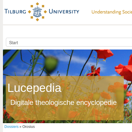
Lucepedia
Digitale theologische encyclopedie
Dossiers
» Orosius