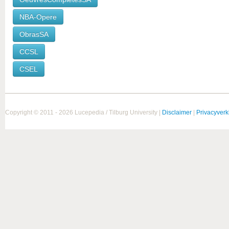
NBA-Opere
ObrasSA
CCSL
CSEL
Copyright © 2011 - 2026 Lucepedia / Tilburg University |
Disclaimer
|
Privacyverk