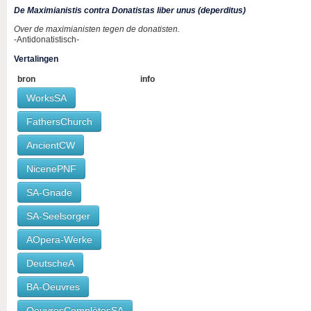
De Maximianistis contra Donatistas liber unus (deperditus)
Over de maximianisten tegen de donatisten.
-Antidonatistisch-
Vertalingen
bron
info
WorksSA
FathersChurch
AncientCW
NicenePNF
SA-Gnade
SA-Seelsorger
AOpera-Werke
DeutscheA
BA-Oeuvres
OeuvresComplètesSA