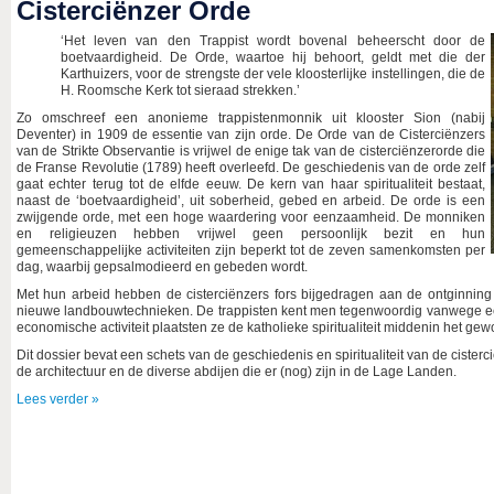
Cisterciënzer Orde
‘Het leven van den Trappist wordt bovenal beheerscht door de
boetvaardigheid. De Orde, waartoe hij behoort, geldt met die der
Karthuizers, voor de strengste der vele kloosterlijke instellingen, die de
H. Roomsche Kerk tot sieraad strekken.’
Zo omschreef een anonieme trappistenmonnik uit klooster Sion (nabij
Deventer) in 1909 de essentie van zijn orde. De Orde van de Cisterciënzers
van de Strikte Observantie is vrijwel de enige tak van de cisterciënzerorde die
de Franse Revolutie (1789) heeft overleefd. De geschiedenis van de orde zelf
gaat echter terug tot de elfde eeuw. De kern van haar spiritualiteit bestaat,
naast de ‘boetvaardigheid’, uit soberheid, gebed en arbeid. De orde is een
zwijgende orde, met een hoge waardering voor eenzaamheid. De monniken
en religieuzen hebben vrijwel geen persoonlijk bezit en hun
gemeenschappelijke activiteiten zijn beperkt tot de zeven samenkomsten per
dag, waarbij gepsalmodieerd en gebeden wordt.
Met hun arbeid hebben de cisterciënzers fors bijgedragen aan de ontginnin
nieuwe landbouwtechnieken. De trappisten kent men tegenwoordig vanwege een
economische activiteit plaatsten ze de katholieke spiritualiteit middenin het ge
Dit dossier bevat een schets van de geschiedenis en spiritualiteit van de cister
de architectuur en de diverse abdijen die er (nog) zijn in de Lage Landen.
Lees verder »