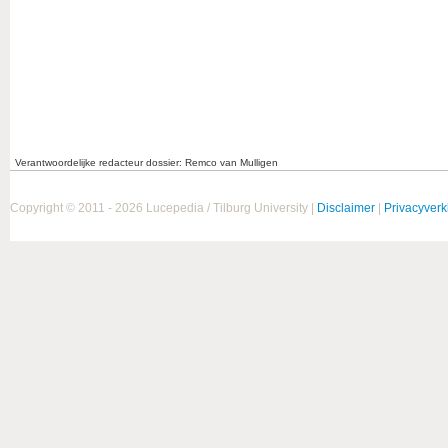
Verantwoordelijke redacteur dossier: Remco van Mulligen
Copyright © 2011 - 2026 Lucepedia / Tilburg University |
Disclaimer
|
Privacyverk