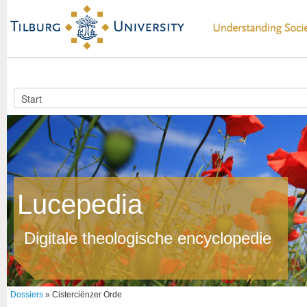
Lucepedia
Digitale theologische encyclopedie
Dossiers
» Cisterciënzer Orde