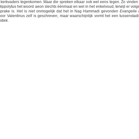
rse kerkvaders tegenkomen. Maar die spreken elkaar ook wel eens tegen. Zo vinden
ippolytus het woord aeon slechts éénmaal en wel in het enkelvoud, terwijl er volg
 sprake is. Het is niet onmogelijk dat het in Nag Hammadi gevonden
Evangelie 
oor Valentinus zelf is geschreven, maar waarschijnlijk vormt het een tussenstad
stiek.