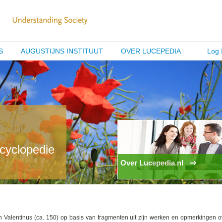
S
AUGUSTIJNS INSTITUUT
OVER LUCEPEDIA
Log 
ncyclopedie
Over Lucepedia.nl
Valentinus (ca. 150) op basis van fragmenten uit zijn werken en opmerkingen o