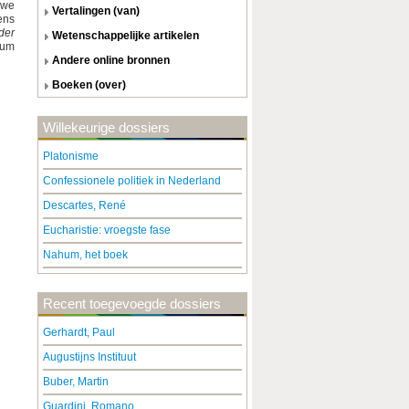
 we
vertalingen (van)
ens
der
wetenschappelijke artikelen
ium
andere online bronnen
boeken (over)
Willekeurige dossiers
Platonisme
Confessionele politiek in Nederland
Descartes, René
Eucharistie: vroegste fase
Nahum, het boek
Recent toegevoegde dossiers
Gerhardt, Paul
Augustijns Instituut
Buber, Martin
Guardini, Romano