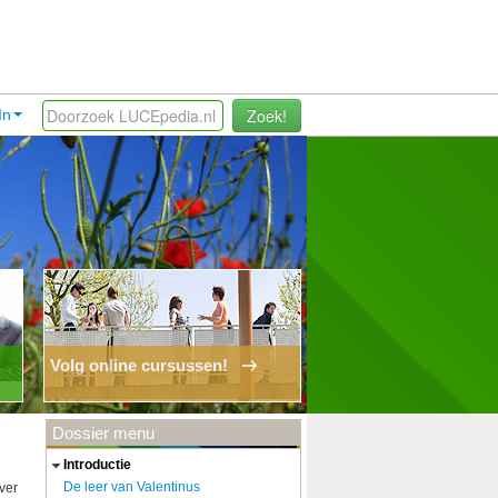
Zoek!
In
Volg online cursussen!
Dossier menu
introductie
De leer van Valentinus
ver