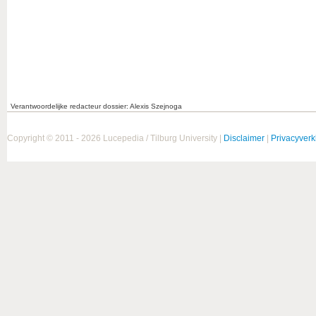
Verantwoordelijke redacteur dossier: Alexis Szejnoga
Copyright © 2011 - 2026 Lucepedia / Tilburg University |
Disclaimer
|
Privacyverk