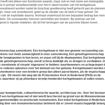
 heeft niet alleen een functionele waarde, maar ook en met name een belangrijke
e is primair verantwoordelijk voor het in stand houden van het kerkgebouw.
realiseerd worden nadat de bisschop goedkeuring heeft gehecht aan de plannen
n, maar ook verantwoord, gelet op de situatie van de kerk in haar geheel. De
r ook de exploitatie daarna. Normaal onderhoud tot een bepaalde bedrag kan men
oen. De voorwaarden hiervoor verschillen per bisdom. Bij verkoop van het
et in liquide middelen, die tot het vermogen van de parochie blijven horen.
gemeenschap samenkomt. Een kerkgebouw is niet een gewone verzameling van
are tekens van Gods aanwezigheid in onze samenleving. Een geloofsgemeenschap
de hoogtepunten in hun leven, en staan stil bij de dieptepunten. Dat kerkgebou
de geloofsgemeenschap, wordt scherp duidelijk als ze dreigen te verdwijnen. 
emotionele of visuele ‘eigenaren’ te hebben: buurtbewoners en actiegroepen d
ere redenen opkomen voor het behoud van het gebouw. Kerkgebouwen worden i
samenkomst voor een bredere groep dan alleen parochianen, als de maatschapp
zijn. Dit neemt niet weg dat de Protestantse Kerk in Nederland (PKN) en de
n, waardoor zij op afzienbare termijn honderden kerkgebouwen af zullen stoten.
 bouwperiode, cultuurhistorische waarde, architectuur etc. Voor het bestuur
 of een kerkgebouw wel of niet wordt beschermd op grond van de Monumentenwe
gemeentelijke en provinciale monumenten. Een enkel kerkgebouw in Nederlan
ing door een monumentenstatus betekent dat er zoveel maatschappelijk belan