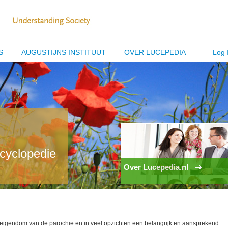
S
AUGUSTIJNS INSTITUUT
OVER LUCEPEDIA
Log 
ncyclopedie
Over Lucepedia.nl
 eigendom van de parochie en in veel opzichten een belangrijk en aansprekend