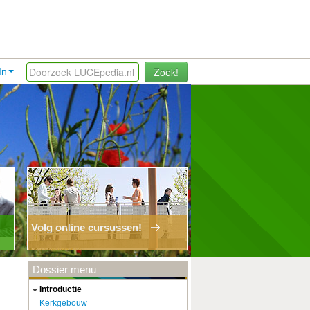
Zoek!
In
Volg online cursussen!
Dossier menu
introductie
Kerkgebouw