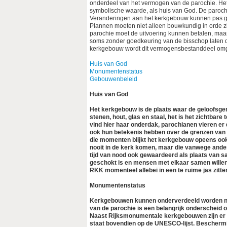
onderdeel van het vermogen van de parochie. Het
symbolische waarde, als huis van God. De parochi
Veranderingen aan het kerkgebouw kunnen pas ge
Plannen moeten niet alleen bouwkundig in orde zij
parochie moet de uitvoering kunnen betalen, maa
soms zonder goedkeuring van de bisschop laten d
kerkgebouw wordt dit vermogensbestanddeel omgez
Huis van God
Monumentenstatus
Gebouwenbeleid
Huis van God
Het kerkgebouw is de plaats waar de geloofs
stenen, hout, glas en staal, het is het zichtb
vind hier haar onderdak, parochianen vieren er 
ook hun betekenis hebben over de grenzen van 
die momenten blijkt het kerkgebouw opeens ook 
nooit in de kerk komen, maar die vanwege and
tijd van nood ook gewaardeerd als plaats van 
geschokt is en mensen met elkaar samen willen 
RKK momenteel allebei in een te ruime jas zitte
Monumentenstatus
Kerkgebouwen kunnen onderverdeeld worden naar
van de parochie is een belangrijk onderscheid
Naast Rijksmonumentale kerkgebouwen zijn er 
staat bovendien op de UNESCO-lijst. Bescherm