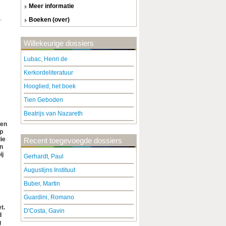
meer informatie
.
boeken (over)
Willekeurige dossiers
Lubac, Henri de
Kerkordeliteratuur
Hooglied, het boek
Tien Geboden
Beatrijs van Nazareth
wen
Op
ie
Recent toegevoegde dossiers
n
ij
Gerhardt, Paul
Augustijns Instituut
Buber, Martin
Guardini, Romano
t.
D'Costa, Gavin
d
g