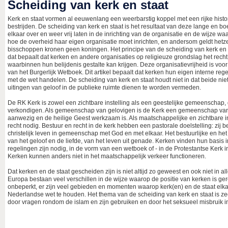
Scheiding van kerk en staat
Kerk en staat vormen al eeuwenlang een weerbarstig koppel met een rijke his
bestrijden. De scheiding van kerk en staat is het resultaat van deze lange en bo
elkaar over en weer vrij laten in de inrichting van de organisatie en de wijze 
hoe de overheid haar eigen organisatie moet inrichten, en andersom geldt he
bisschoppen kronen geen koningen. Het principe van de scheiding van kerk en st
dat bepaalt dat kerken en andere organisaties op religieuze grondslag het recht 
waarbinnen hun belijdenis gestalte kan krijgen. Deze organisatievrijheid is voo
van het Burgerlijk Wetboek. Dit artikel bepaalt dat kerken hun eigen interne regeli
met de wet handelen. De scheiding van kerk en staat houdt niet in dat beide ni
uitingen van geloof in de publieke ruimte dienen te worden vermeden.
De RK Kerk is zowel een zichtbare instelling als een geestelijke gemeenschap,
verkondigen. Als gemeenschap van gelovigen is de Kerk een gemeenschap van g
aanwezig en de heilige Geest werkzaam is. Als maatschappelijke en zichtbare ins
recht nodig. Bestuur en recht in de kerk hebben een pastorale doelstelling: zi
christelijk leven in gemeenschap met God en met elkaar. Het bestuurlijke en het
van het geloof en de liefde, van het leven uit genade. Kerken vinden hun basis 
regelingen zijn nodig, in de vorm van een wetboek of - in de Protestantse Kerk i
Kerken kunnen anders niet in het maatschappelijk verkeer functioneren.
Dat kerken en de staat gescheiden zijn is niet altijd zo geweest en ook niet in al
Europa bestaan veel verschillen in de wijze waarop de positie van kerken is ger
onbeperkt, er zijn veel gebieden en momenten waarop kerk(en) en de staat elka
Nederlandse wet te houden. Het thema van de scheiding van kerk en staat is 
door vragen rondom de islam en zijn gebruiken en door het seksueel misbruik i