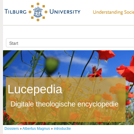
Lucepedia
Digitale theologische encyclopedie
Dossiers
»
Albertus Magnus
»
introductie