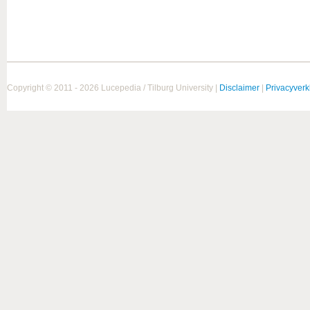
Copyright © 2011 - 2026 Lucepedia / Tilburg University |
Disclaimer
|
Privacyverk