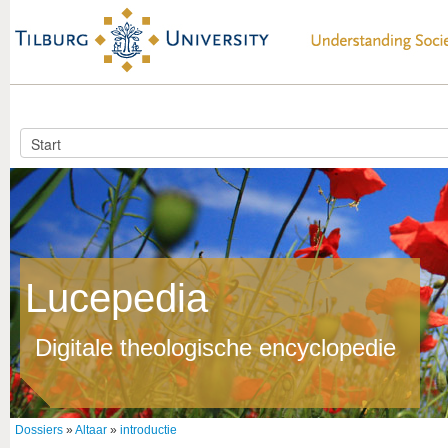
Lucepedia
Digitale theologische encyclopedie
Dossiers
»
Altaar
»
introductie