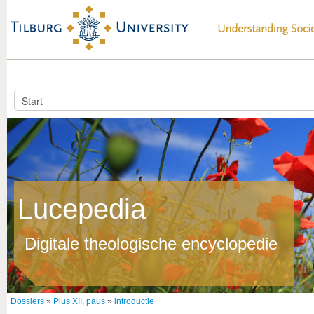
Lucepedia
Digitale theologische encyclopedie
Dossiers
»
Pius XII, paus
»
introductie