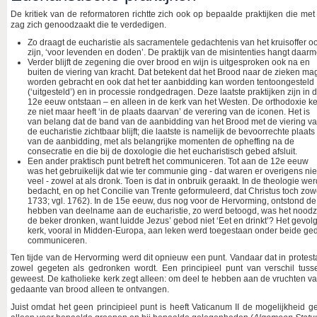
De kritiek van de reformatoren richtte zich ook op bepaalde praktijken die met
zag zich genoodzaakt die te verdedigen.
Zo draagt de eucharistie als sacramentele gedachtenis van het kruisoffer ook
zijn, ‘voor levenden en doden’. De praktijk van de misintenties hangt daar
Verder blijft de zegening die over brood en wijn is uitgesproken ook na en
buiten de viering van kracht. Dat betekent dat het Brood naar de zieken ma
worden gebracht en ook dat het ter aanbidding kan worden tentoongesteld
(‘uitgesteld’) en in processie rondgedragen. Deze laatste praktijken zijn in 
12e eeuw ontstaan – en alleen in de kerk van het Westen. De orthodoxie ke
ze niet maar heeft ‘in de plaats daarvan’ de verering van de iconen. Het is
van belang dat de band van de aanbidding van het Brood met de viering v
de eucharistie zichtbaar blijft; die laatste is namelijk de bevoorrechte plaats
van de aanbidding, met als belangrijke momenten de opheffing na de
consecratie en die bij de doxologie die het eucharistisch gebed afsluit.
Een ander praktisch punt betreft het communiceren. Tot aan de 12e eeuw
was het gebruikelijk dat wie ter communie ging - dat waren er overigens nie
veel - zowel at als dronk. Toen is dat in onbruik geraakt. In de theologie wer
bedacht, en op het Concilie van Trente geformuleerd, dat Christus toch zowe
1733; vgl. 1762). In de 15e eeuw, dus nog voor de Hervorming, ontstond de
hebben van deelname aan de eucharistie, zo werd betoogd, was het noodzake
de beker dronken, want luidde Jezus’ gebod niet ‘Eet en drinkt’? Het gevolg
kerk, vooral in Midden-Europa, aan leken werd toegestaan onder beide gedaa
communiceren.
Ten tijde van de Hervorming werd dit opnieuw een punt. Vandaar dat in protes
zowel gegeten als gedronken wordt. Een principieel punt van verschil tusse
geweest. De katholieke kerk zegt alleen: om deel te hebben aan de vruchten v
gedaante van brood alleen te ontvangen.
Juist omdat het geen principieel punt is heeft Vaticanum II de mogelijkhei