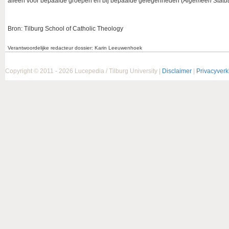
alleen voor bepaalde groepen en bij bepaalde gelegenheden (
Algemeen Statuu
Bron: Tilburg School of Catholic Theology
Verantwoordelijke redacteur dossier: Karin Leeuwenhoek
Copyright © 2011 - 2026 Lucepedia / Tilburg University |
Disclaimer
|
Privacyverk