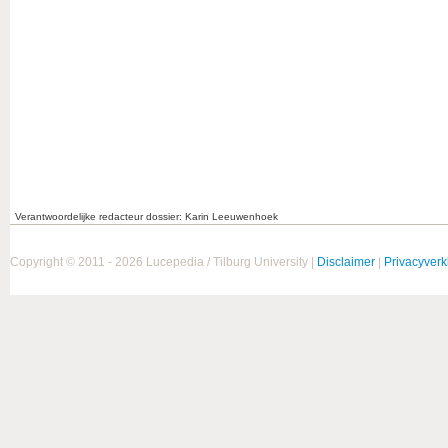
Verantwoordelijke redacteur dossier: Karin Leeuwenhoek
Copyright © 2011 - 2026 Lucepedia / Tilburg University |
Disclaimer
|
Privacyverk