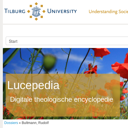
Lucepedia
Digitale theologische encyclopedie
Dossiers
» Bultmann, Rudolf