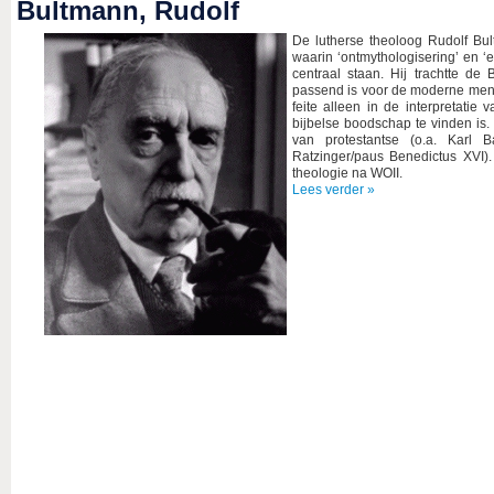
Bultmann, Rudolf
De lutherse theoloog Rudolf Bu
waarin ‘ontmythologisering’ en ‘ex
centraal staan. Hij trachtte de
passend is voor de moderne mens. 
feite alleen in de interpretati
bijbelse boodschap te vinden is. 
van protestantse (o.a. Karl B
Ratzinger/paus Benedictus XVI)
theologie na WOII.
Lees verder »