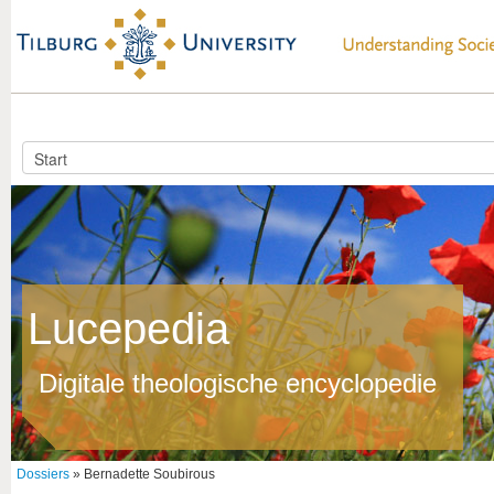
Lucepedia
Digitale theologische encyclopedie
Dossiers
» Bernadette Soubirous