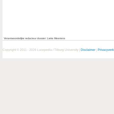
Verantwoordelijke redacteur dossier: Lieke Meertens
Copyright © 2011 - 2026 Lucepedia / Tilburg University |
Disclaimer
|
Privacyverk