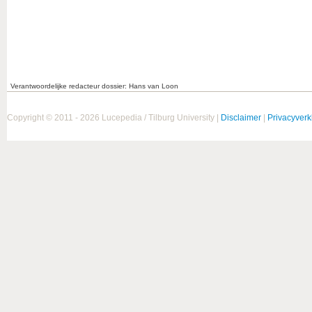
Verantwoordelijke redacteur dossier: Hans van Loon
Copyright © 2011 - 2026 Lucepedia / Tilburg University |
Disclaimer
|
Privacyverk