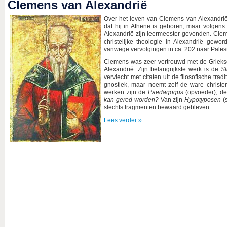
Clemens van Alexandrië
Over het leven van Clemens van Alexandrië
dat hij in Athene is geboren, maar volgens 
Alexandrië zijn leermeester gevonden. Clem
christelijke theologie in Alexandrië gewor
vanwege vervolgingen in ca. 202 naar Palest
Clemens was zeer vertrouwd met de Griekse
Alexandrië. Zijn belangrijkste werk is de
S
vervlecht met citaten uit de filosofische tra
gnostiek, maar noemt zelf de ware christe
werken zijn de
Paedagogus
(opvoeder), d
kan gered worden?
Van zijn
Hypotyposen
(s
slechts fragmenten bewaard gebleven.
Lees verder »