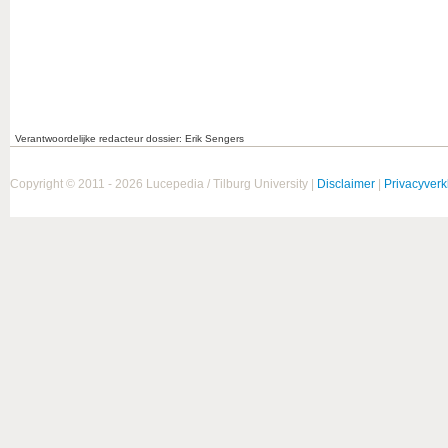
Verantwoordelijke redacteur dossier: Erik Sengers
Copyright © 2011 - 2026 Lucepedia / Tilburg University |
Disclaimer
|
Privacyverk