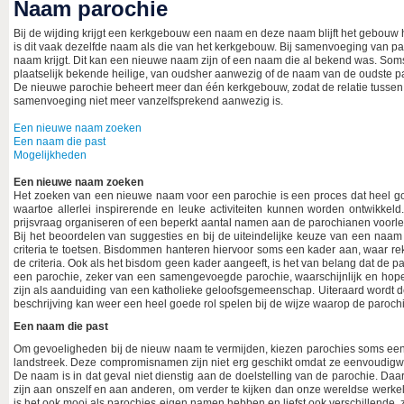
Naam parochie
Bij de wijding krijgt een kerkgebouw een naam en deze naam blijft het gebouw
is dit vaak dezelfde naam als die van het kerkgebouw. Bij samenvoeging van pa
naam krijgt. Dit kan een nieuwe naam zijn of een naam die al bekend was. Som
plaatselijk bekende heilige, van oudsher aanwezig of de naam van de oudste par
De nieuwe parochie beheert meer dan één kerkgebouw, zodat de relatie tusse
samenvoeging niet meer vanzelfsprekend aanwezig is.
Een nieuwe naam zoeken
Een naam die past
Mogelijkheden
Een nieuwe naam zoeken
Het zoeken van een nieuwe naam voor een parochie is een proces dat heel g
waartoe allerlei inspirerende en leuke activiteiten kunnen worden ontwikkel
prijsvraag organiseren of een beperkt aantal namen aan de parochianen voorle
Bij het beoordelen van suggesties en bij de uiteindelijke keuze van een naam
criteria te toetsen. Bisdommen hanteren hiervoor soms een kader aan, waar r
de criteria. Ook als het bisdom geen kader aangeeft, is het van belang dat de
een parochie, zeker van een samengevoegde parochie, waarschijnlijk en hope
zijn als aanduiding van een katholieke geloofsgemeenschap. Uiteraard wordt
beschrijving kan weer een heel goede rol spelen bij de wijze waarop de parochi
Een naam die past
Om gevoeligheden bij de nieuw naam te vermijden, kiezen parochies soms een p
landstreek. Deze compromisnamen zijn niet erg geschikt omdat ze eenvoudigw
De naam is in dat geval niet dienstig aan de doelstelling van de parochie. D
zijn aan onszelf en aan anderen, om verder te kijken dan onze wereldse werkel
is het ook mooi als parochies eigen namen hebben en liefst ook verschillende, 