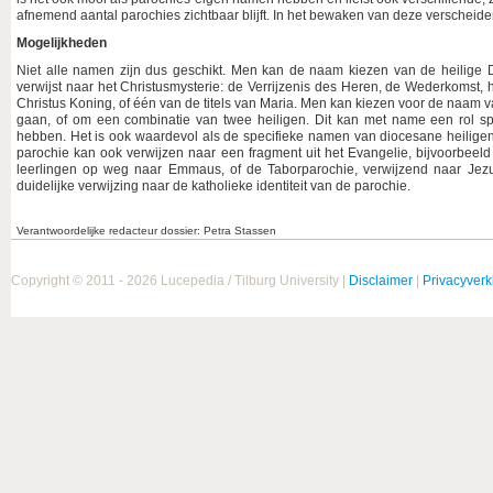
afnemend aantal parochies zichtbaar blijft. In het bewaken van deze verscheid
Mogelijkheden
Niet alle namen zijn dus geschikt. Men kan de naam kiezen van de heilige 
verwijst naar het Christusmysterie: de Verrijzenis des Heren, de Wederkomst, h
Christus Koning, of één van de titels van Maria. Men kan kiezen voor de naam v
gaan, of om een combinatie van twee heiligen. Dit kan met name een rol sp
hebben. Het is ook waardevol als de specifieke namen van diocesane heilig
parochie kan ook verwijzen naar een fragment uit het Evangelie, bijvoorbee
leerlingen op weg naar Emmaus, of de Taborparochie, verwijzend naar Jezus
duidelijke verwijzing naar de katholieke identiteit van de parochie.
Verantwoordelijke redacteur dossier: Petra Stassen
Copyright © 2011 - 2026 Lucepedia / Tilburg University |
Disclaimer
|
Privacyverk