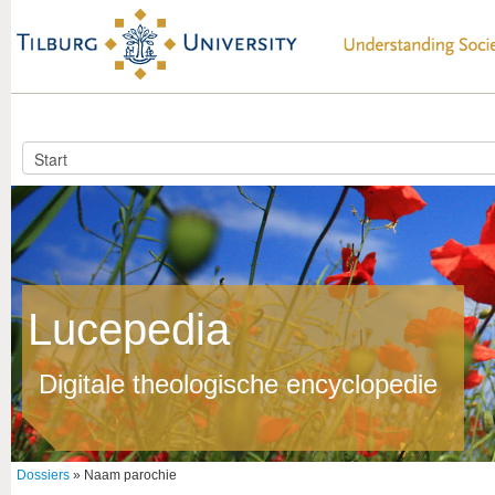
Lucepedia
Digitale theologische encyclopedie
Dossiers
» Naam parochie