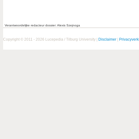
Verantwoordelijke redacteur dossier: Alexis Szejnoga
Copyright © 2011 - 2026 Lucepedia / Tilburg University |
Disclaimer
|
Privacyverk