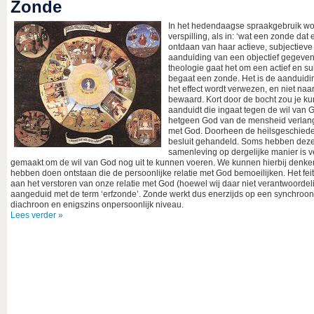
Zonde
In het hedendaagse spraakgebruik wor
verspilling, als in: ‘wat een zonde dat
ontdaan van haar actieve, subjectieve
aanduiding van een objectief gegeven.
theologie gaat het om een actief en su
begaat een zonde. Het is de aanduidin
het effect wordt verwezen, en niet naar
bewaard. Kort door de bocht zou je 
aanduidt die ingaat tegen de wil van
hetgeen God van de mensheid verlangt
met God. Doorheen de heilsgeschieden
besluit gehandeld. Soms hebben deze 
samenleving op dergelijke manier is 
gemaakt om de wil van God nog uit te kunnen voeren. We kunnen hierbij denken 
hebben doen ontstaan die de persoonlijke relatie met God bemoeilijken. Het fei
aan het verstoren van onze relatie met God (hoewel wij daar niet verantwoord
aangeduid met de term ‘erfzonde’. Zonde werkt dus enerzijds op een synchroon 
diachroon en enigszins onpersoonlijk niveau.
Lees verder »