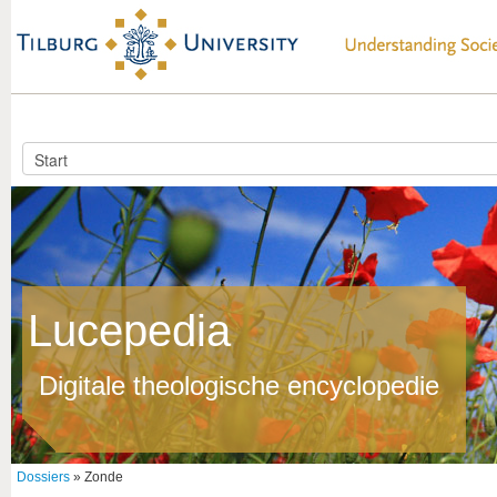
Lucepedia
Digitale theologische encyclopedie
Dossiers
» Zonde