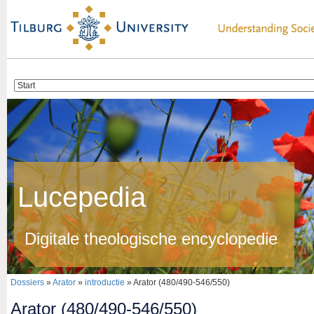
Lucepedia
Digitale theologische encyclopedie
Dossiers
»
Arator
»
introductie
» Arator (480/490-546/550)
Arator (480/490-546/550)