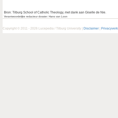
Bron: Tilburg School of Catholic Theology, met dank aan Giselle de Nie.
Verantwoordelijke redacteur dossier: Hans van Loon
Copyright © 2011 - 2026 Lucepedia / Tilburg University |
Disclaimer
|
Privacyverk