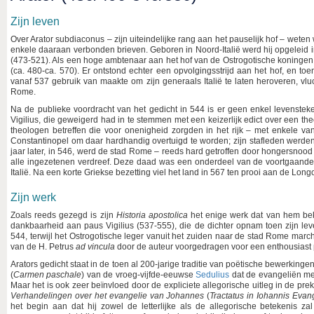
Zijn leven
Over Arator subdiaconus – zijn uiteindelijke rang aan het pauselijk hof – weten 
enkele daaraan verbonden brieven. Geboren in Noord-Italië werd hij opgeleid
(473-521). Als een hoge ambtenaar aan het hof van de Ostrogotische koninge
(ca. 480-ca. 570). Er ontstond echter een opvolgingsstrijd aan het hof, en t
vanaf 537 gebruik van maakte om zijn generaals Italië te laten heroveren, vluc
Rome.
Na de publieke voordracht van het gedicht in 544 is er geen enkel levenstek
Vigilius, die geweigerd had in te stemmen met een keizerlijk edict over een the
theologen betreffen die voor onenigheid zorgden in het rijk – met enkele v
Constantinopel om daar hardhandig overtuigd te worden; zijn stafleden werde
jaar later, in 546, werd de stad Rome – reeds hard getroffen door hongersnood 
alle ingezetenen verdreef. Deze daad was een onderdeel van de voortgaande
Italië. Na een korte Griekse bezetting viel het land in 567 ten prooi aan de L
Zijn werk
Zoals reeds gezegd is zijn
Historia apostolica
het enige werk dat van hem bek
dankbaarheid aan paus Vigilius (537-555), die de dichter opnam toen zijn le
544, terwijl het Ostrogotische leger vanuit het zuiden naar de stad Rome marc
van de H. Petrus
ad vincula
door de auteur voorgedragen voor een enthousiast
Arators gedicht staat in de toen al 200-jarige traditie van poëtische bewerkinge
(
Carmen paschale
) van de vroeg-vijfde-eeuwse
Sedulius
dat de evangeliën met
Maar het is ook zeer beïnvloed door de expliciete allegorische uitleg in de pre
Verhandelingen over het evangelie van Johannes
(
Tractatus in Iohannis Evan
het begin aan dat hij zowel de letterlijke als de allegorische betekenis z