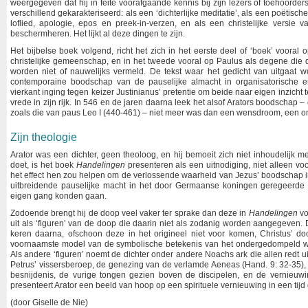
weergegeven dat hij in feite voorafgaande kennis bij zijn lezers of toehoorder
verschillend gekarakteriseerd: als een ‘dichterlijke meditatie’, als een poëtisc
loflied, apologie, epos en preek-in-verzen, en als een christelijke versie v
beschermheren. Het lijkt al deze dingen te zijn.
Het bijbelse boek volgend, richt het zich in het eerste deel of ‘boek’ vooral 
christelijke gemeenschap, en in het tweede vooral op Paulus als degene die d
worden niet of nauwelijks vermeld. De tekst waar het gedicht van uitgaat 
contemporaine boodschap van de pauselijke almacht in organisatorische e
vierkant inging tegen keizer Justinianus’ pretentie om beide naar eigen inzich
vrede in zijn rijk. In 546 en de jaren daarna leek het alsof Arators boodschap
zoals die van paus Leo I (440-461) – niet meer was dan een wensdroom, een o
Zijn theologie
Arator was een dichter, geen theoloog, en hij bemoeit zich niet inhoudelijk met 
doet, is het boek
Handelingen
presenteren als een uitnodiging, niet alleen vo
het effect hen zou helpen om de verlossende waarheid van Jezus’ boodschap in 
uitbreidende pauselijke macht in het door Germaanse koningen geregeerde
eigen gang konden gaan.
Zodoende brengt hij de doop veel vaker ter sprake dan deze in
Handelingen
vo
uit als ‘figuren’ van de doop die daarin niet als zodanig worden aangegeven. 
keren daarna, ofschoon deze in het origineel niet voor komen, Christus’ dood
voornaamste model van de symbolische betekenis van het ondergedompeld word
Als andere ‘figuren’ noemt de dichter onder andere Noachs ark die allen redt 
Petrus’ vissersberoep, de genezing van de verlamde Aeneas (Hand. 9: 32-35),
besnijdenis, de vurige tongen gezien boven de discipelen, en de vernieuwi
presenteert Arator een beeld van hoop op een spirituele vernieuwing in een tijd d
(door Giselle de Nie)