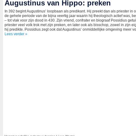
Augustinus van Hippo: preken
In 392 begint Augustinus’ loopbaan als predikant. Hij preekt dan als priester in
de gehele periode van de bijna veertig jaar waarin hij theologisch actief was, be
– tot vlak voor zijn dood in 430. Zijn vriend, confrater en biograaf Possidius get
priester veel volk trok met zijn preken, en later ook als bisschop, zowel in zij
hij predikte. Possidius zegt ook dat Augustinus’ onmiddellijke omgeving meer voo
Lees verder »