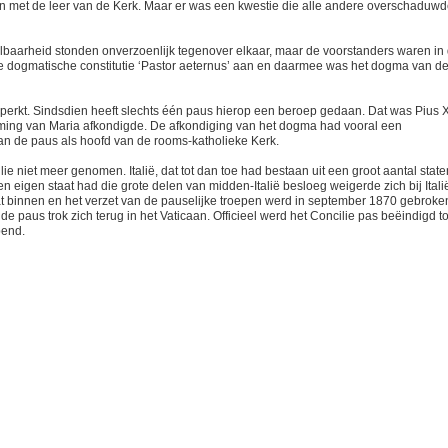
en met de leer van de Kerk. Maar er was een kwestie die alle andere overschaduwd
lbaarheid stonden onverzoenlijk tegenover elkaar, maar de voorstanders waren in
e dogmatische constitutie ‘Pastor aeternus’ aan en daarmee was het dogma van d
perkt. Sindsdien heeft slechts één paus hierop een beroep gedaan. Dat was Pius X
ming van Maria afkondigde. De afkondiging van het dogma had vooral een
van de paus als hoofd van de rooms-katholieke Kerk.
ie niet meer genomen. Italië, dat tot dan toe had bestaan uit een groot aantal state
en eigen staat had die grote delen van midden-Italië besloeg weigerde zich bij Itali
aat binnen en het verzet van de pauselijke troepen werd in september 1870 gebroke
e paus trok zich terug in het Vaticaan. Officieel werd het Concilie pas beëindigd t
pend.