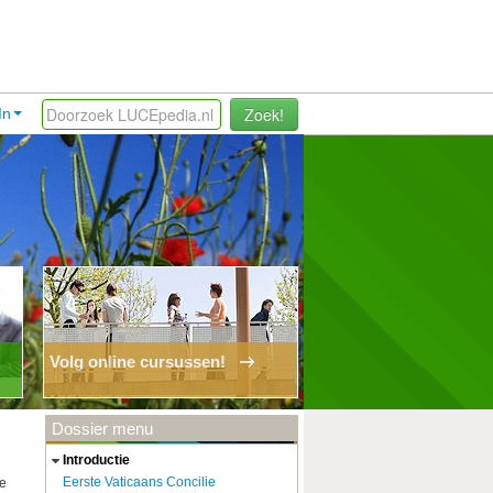
Zoek!
In
Volg online cursussen!
Dossier menu
introductie
Eerste Vaticaans Concilie
we