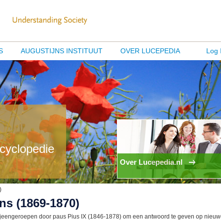
S
AUGUSTIJNS INSTITUUT
OVER LUCEPEDIA
Log 
ncyclopedie
Over Lucepedia.nl
)
ans (1869-1870)
bijeengeroepen door paus Pius IX (1846-1878) om een antwoord te geven op nieu