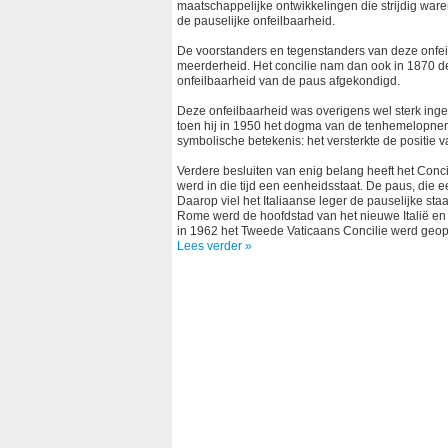
maatschappelijke ontwikkelingen die strijdig war
de pauselijke onfeilbaarheid.
De voorstanders en tegenstanders van deze onfei
meerderheid. Het concilie nam dan ook in 1870 d
onfeilbaarheid van de paus afgekondigd.
Deze onfeilbaarheid was overigens wel sterk inge
toen hij in 1950 het dogma van de tenhemelopne
symbolische betekenis: het versterkte de positie 
Verdere besluiten van enig belang heeft het Concil
werd in die tijd een eenheidsstaat. De paus, die e
Daarop viel het Italiaanse leger de pauselijke st
Rome werd de hoofdstad van het nieuwe Italië en d
in 1962 het Tweede Vaticaans Concilie werd geo
Lees verder »