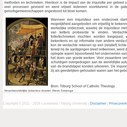
methoden en technieken. Hierdoor is de impact van de inquisitie per gebied
veel processen gevoerd en werd vrijwel iedereen voortdurend in de ga
geloofsgemeenschappen ongestoord tot bloei komen.
Wanneer een inquisiteur een onderzoek star
mogelijkheid aangeboden om vrijwillig te bekenn
werkelijke onderzoek, waarbij de inquisiteur me
van ketterij probeerde te vinden. Verdac
foltertechnieken mochten worden toegepast,
bekentenis en op informatie over andere verdac
kon de verdachte rekenen op een (relatief) lich
terwijl hij de aantijgingen bleef ontkennen, werd 
oplegde waren bijvoorbeeld het ondernemen van 
het doen van goede werken. Voor zwaardere vergr
schuldigen overgedragen aan de wereldlijke autorit
van de brandstapel konden uitvoeren. De inquisi
zij als geestelijken gehouden waren aan het gebo
Bron: Tilburg School of Catholic Theology
Verantwoordelijke redacteur dossier: Alexis Szejnoga
Copyright © 2011 - 2026 Lucepedia / Tilburg University |
Disclaimer
|
Privacyverk