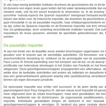
Er zijn maar weinig kerkelijke instituten doorheen de geschiedenis die zo tot de 
tot dusverre een eigen leven gaan leiden dat het vaker spreekwoordelijk dan ei
mindere mate, ook bij het woord kruistocht te observeren is). In de ervarin
punchline ‘
nobody expects the Spanish inquisition!
’ menigmaal herhaald wordt
drijven dan feiten over de historische inquisitie, die doorheen de geschieden
gaat inhoudelijk in op de pauselijke inquisitie, haar ontstaansgeschiedenis 
op ligt, zullen de Spaanse inquisitie en de Romeinse inquisitie ook kort, inho
hier om gelijkaardige, doch onderling verschillende instituten handelt. Ook z
inquisiteurs de revue passeren, alsmede de specifieke gebeurtenissen die, 
worden.
De pauselijke inquisitie
Al aan het einde van de twaalfde eeuw warden bisschoppen opgeroepen om ke
gevallen over te leveren aan de wereldlijke autoriteiten. Dit fenomeen, ook
anachronistische benaming is), ontstond na de promulgatie van de pauselijk
Paus Lucius III. Directe aanleiding voor het schrijven van de bul, en de daaro
proliferatie van heterodoxe stromingen in het Zuiden van Frankrijk en het Noo
albigenzen. Deze geloofsgemeenschappen propageerden een alternatieve, sterk d
welke door de kerkelijke autoriteiten niet anders als ketterijen en dwaallere
was een gedecentraliseerd gebeuren waarbij elke (aarts)bisschop verantwoor
binnen zijn eigen diocesane jurisdictie.
De episcopale inquisitie was echter niet succesvol. In de jaren dertig van
gepromulgeerd door Paus Gregorius IX, dat een nieuw soort inquisitie tot gevo
meer uitgevoerd door de lokale bisschoppen, maar door geestelijken die hier
kreeg de bedelorde van de dominicanen, de zogenaamde predikbroeders,
inquisitie. Individuele geestelijken kregen de opdracht in een bepaal
geloofsgemeenschappen te vervolgen. Er bestond dus geen centrale stu