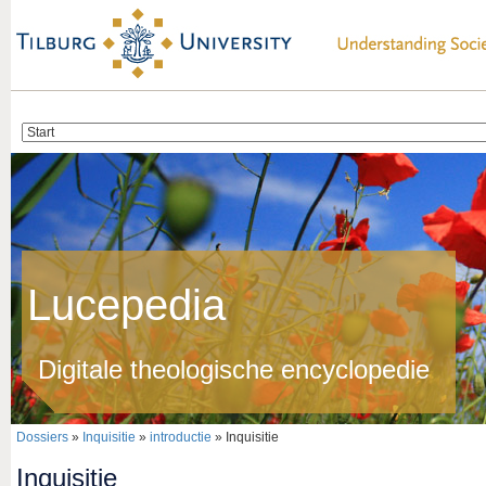
Lucepedia
Digitale theologische encyclopedie
Dossiers
»
Inquisitie
»
introductie
» Inquisitie
Inquisitie