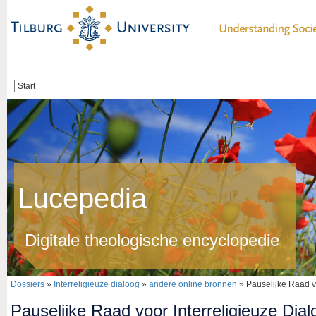
Lucepedia
Digitale theologische encyclopedie
Dossiers
»
Interreligieuze dialoog
»
andere online bronnen
» Pauselijke Raad vo
Pauselijke Raad voor Interreligieuze Dial