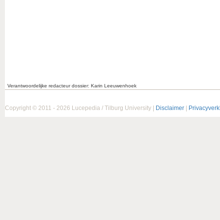
Verantwoordelijke redacteur dossier: Karin Leeuwenhoek
Copyright © 2011 - 2026 Lucepedia / Tilburg University |
Disclaimer
|
Privacyverk