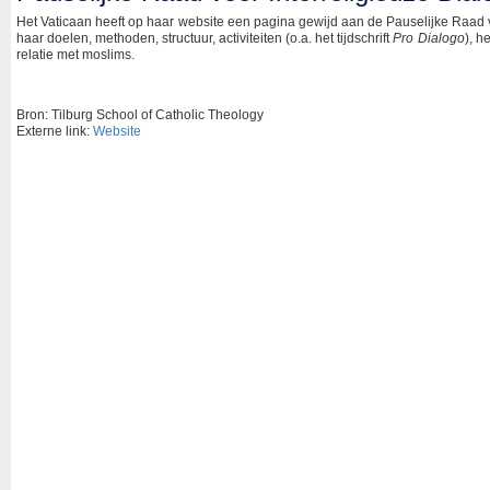
Het Vaticaan heeft op haar website een pagina gewijd aan de Pauselijke Raad v
haar doelen, methoden, structuur, activiteiten (o.a. het tijdschrift
Pro Dialogo
), h
relatie met moslims.
Bron: Tilburg School of Catholic Theology
Externe link:
Website